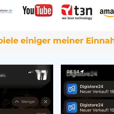
piele einiger meiner Einn