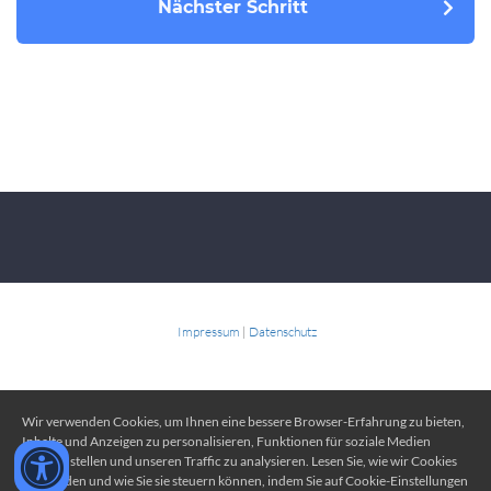
Nächster Schritt
Impressum
|
Datenschutz
Wir verwenden Cookies, um Ihnen eine bessere Browser-Erfahrung zu bieten,
Inhalte und Anzeigen zu personalisieren, Funktionen für soziale Medien
bereitzustellen und unseren Traffic zu analysieren. Lesen Sie, wie wir Cookies
verwenden und wie Sie sie steuern können, indem Sie auf Cookie-Einstellungen